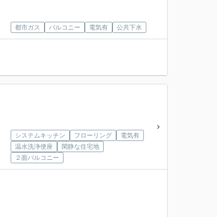
都市ガス
バルコニー
電気有
公共下水
システムキッチン
フローリング
電気有
温水洗浄便座
閑静な住宅地
２面バルコニー