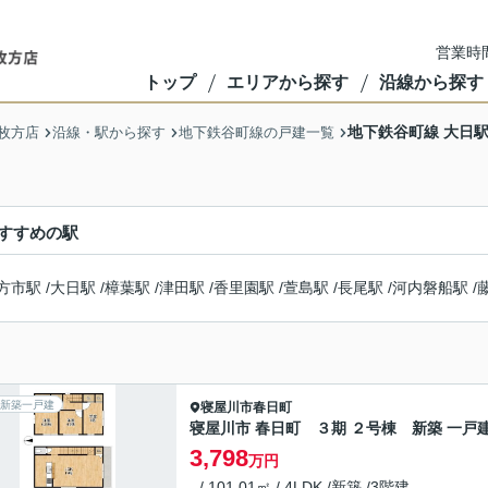
営業時間
トップ
エリアから探す
沿線から探す
地下鉄谷町線 大日
枚方店
沿線・駅から探す
地下鉄谷町線の戸建一覧
すすめの駅
方市駅
/
大日駅
/
樟葉駅
/
津田駅
/
香里園駅
/
萱島駅
/
長尾駅
/
河内磐船駅
/
新築一戸建
寝屋川市
春日町
寝屋川市 春日町 ３期 ２号棟 新築 一戸
3,798
万円
- / 101.01㎡ / 4LDK /新築 /3階建