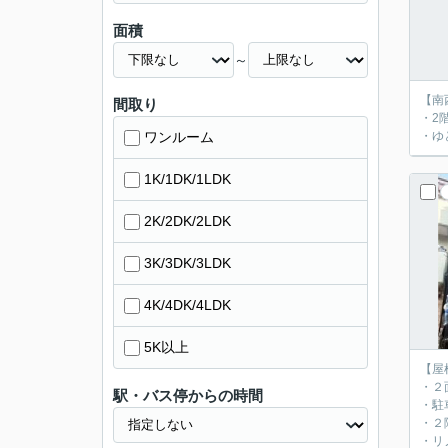
面積
～
【南
間取り
・2
ワンルーム
・ゆ
1K/1DK/1LDK
2K/2DK/2LDK
3K/3DK/3LDK
4K/4DK/4LDK
5K以上
【屋
・２
駅・バス停からの時間
・駐
・２
・リ