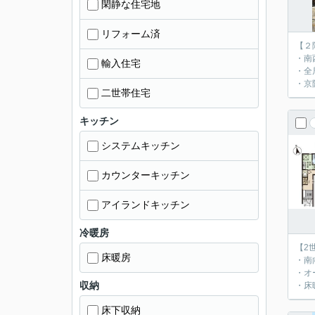
閑静な住宅地
リフォーム済
【２
・南
輸入住宅
・全
・京
二世帯住宅
キッチン
システムキッチン
カウンターキッチン
アイランドキッチン
冷暖房
【2
床暖房
・南
・オ
収納
・床
床下収納