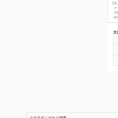
【屋
・オ
・2
・開
大
おすすめこだわり特集