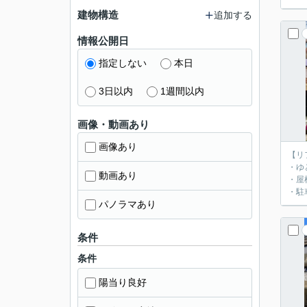
建物構造
追加する
情報公開日
指定しない
本日
3日以内
1週間以内
画像・動画あり
画像あり
【リ
・ゆ
動画あり
・屋
・駐
パノラマあり
条件
条件
陽当り良好