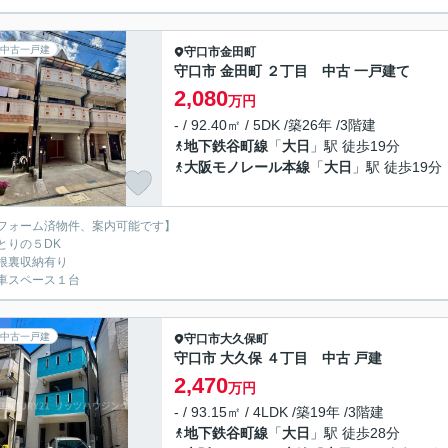
中古一戸建
守口市
金田町
守口市 金田町 ２丁目 中古 一戸建て
2,080
万円
- / 92.40㎡ / 5DK /築26年 /3階建
地下鉄谷町線
「
大日
」駅 徒歩19分
大阪モノレール本線
「
大日
」駅 徒歩19分
フォーム済物件、案内可能です】
とりの５DK
根裏収納有り
車スペース１台
中古一戸建
守口市
大久保町
守口市 大久保 ４丁目 中古 戸建
2,470
万円
- / 93.15㎡ / 4LDK /築19年 /3階建
地下鉄谷町線
「
大日
」駅 徒歩28分