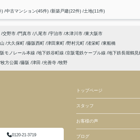
)
中古マンション(45件)
新築戸建(22件)
土地(11件)
交野市
門真市
八尾市
宇治市
木津川市
東大阪市
東山
大久保町
藤阪西町
津田東町
野村元町
渚栄町
東船橋
大阪モノレール本線
地下鉄谷町線
京阪電鉄ケーブル線
地下鉄長堀鶴見
枚方公園
藤阪
津田
光善寺
牧野
トップページ
スタッフ
お客様の声
0120-21-3719
ブログ