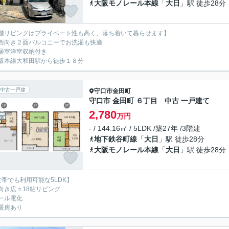
大阪モノレール本線
「
大日
」駅 徒歩28分
階リビングはプライベート性も高く、落ち着いて暮らせます】
西向き２面バルコニーでお洗濯も快適
居室洋室収納付き
阪本線大和田駅から徒歩１８分
中古一戸建
守口市
金田町
守口市 金田町 ６丁目 中古 一戸建て
2,780
万円
- / 144.16㎡ / 5LDK /築27年 /3階建
地下鉄谷町線
「
大日
」駅 徒歩28分
大阪モノレール本線
「
大日
」駅 徒歩28分
世帯でも利用可能な5LDK】
向き広々18帖リビング
ール電化
暖房あり