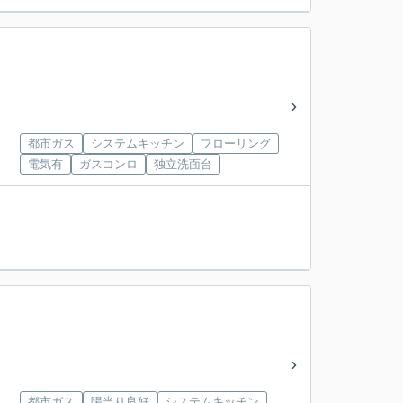
都市ガス
システムキッチン
フローリング
電気有
ガスコンロ
独立洗面台
都市ガス
陽当り良好
システムキッチン