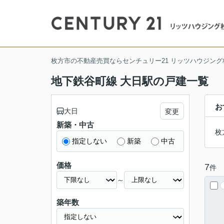
枚方市の不動産売買ならセンチュリー21 リッツハウジング
地下鉄谷町線 大日駅の戸建一覧
お
大日
変更
新築・中古
枚
指定しない
新築
中古
価格
7
件
～
築年数