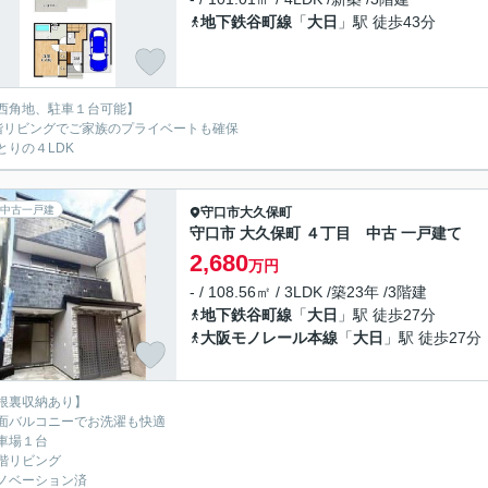
地下鉄谷町線
「
大日
」駅 徒歩43分
西角地、駐車１台可能】
階リビングでご家族のプライベートも確保
とりの４LDK
中古一戸建
守口市
大久保町
守口市 大久保町 ４丁目 中古 一戸建て
2,680
万円
- / 108.56㎡ / 3LDK /築23年 /3階建
地下鉄谷町線
「
大日
」駅 徒歩27分
大阪モノレール本線
「
大日
」駅 徒歩27分
根裏収納あり】
面バルコニーでお洗濯も快適
車場１台
階リビング
ノベーション済