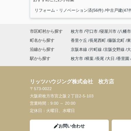
リフォーム・リノベーション済(56件)
中古戸建(47件
市区町村から探す
枚方市
守口市
寝屋川市
八幡市
町名から探す
香里ケ丘
長尾西町
藤阪北町
沿線から探す
京阪本線
片町線
京阪交野線
駅から探す
枚方市
樟葉
長尾
大日
香里園
リッツハウジング株式会社 枚方店
〒573-0022
大阪府枚方市宮之阪２丁目2-5-103
営業時間：
9:00 ～ 20:00
定休日：
火曜日、水曜日
お問い合わせ