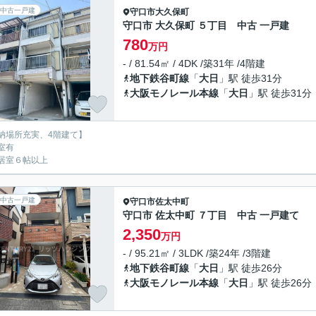
中古一戸建
守口市
大久保町
守口市 大久保町 ５丁目 中古 一戸建
780
万円
- / 81.54㎡ / 4DK /築31年 /4階建
地下鉄谷町線
「
大日
」駅 徒歩31分
大阪モノレール本線
「
大日
」駅 徒歩31分
納場所充実、4階建て】
室有
居室６帖以上
中古一戸建
守口市
佐太中町
守口市 佐太中町 ７丁目 中古 一戸建て
2,350
万円
- / 95.21㎡ / 3LDK /築24年 /3階建
地下鉄谷町線
「
大日
」駅 徒歩26分
大阪モノレール本線
「
大日
」駅 徒歩26分