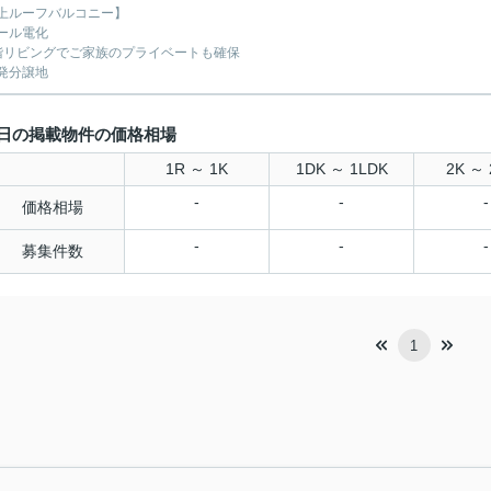
上ルーフバルコニー】
ール電化
階リビングでご家族のプライベートも確保
発分譲地
日の掲載物件の価格相場
1R ～ 1K
1DK ～ 1LDK
2K ～ 
-
-
-
価格相場
-
-
-
募集件数
1