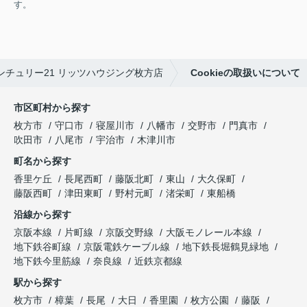
す。
チュリー21 リッツハウジング枚方店
Cookieの取扱いについて
市区町村から探す
枚方市
守口市
寝屋川市
八幡市
交野市
門真市
吹田市
八尾市
宇治市
木津川市
町名から探す
香里ケ丘
長尾西町
藤阪北町
東山
大久保町
藤阪西町
津田東町
野村元町
渚栄町
東船橋
沿線から探す
京阪本線
片町線
京阪交野線
大阪モノレール本線
地下鉄谷町線
京阪電鉄ケーブル線
地下鉄長堀鶴見緑地
地下鉄今里筋線
奈良線
近鉄京都線
駅から探す
枚方市
樟葉
長尾
大日
香里園
枚方公園
藤阪