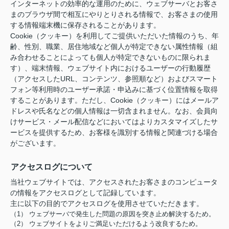
インターネットの効率的な運用のために、ウェブサーバとお客さ
まのブラウザ間で相互にやりとりされる情報で、お客さまの使用
する情報端末機に保存されることがあります。
Cookie（クッキー）を利用してご提供いただいた情報のうち、年
齢、性別、職業、居住地域など個人が特定できない属性情報（組
み合わせることによっても個人が特定できないものに限られま
す）、端末情報、ウェブサイト内におけるユーザーの行動履歴
（アクセスしたURL、コンテンツ、参照順など）およびスマート
フォン等利用時のユーザー承諾・申込みに基づく位置情報を取得
することがあります。ただし、Cookie（クッキー）にはメールア
ドレスや氏名などの個人情報は一切含まれません。なお、会員向
けサービス・メール配信などにおいてはよりカスタマイズしたサ
ービスを提供するため、お客様を識別する情報と関連づける場合
がございます。
アクセスログについて
当社ウェブサイトでは、アクセスされたお客さまのコンピュータ
の情報をアクセスログとして記録しています。
主に以下の目的でアクセスログを使用させていただきます。
（1） ウェブサーバで発生した問題の原因を突き止め解決するため。
（2） ウェブサイトをよりご満足いただけるよう改良するため。