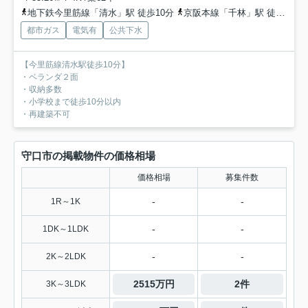
地下鉄今里筋線「清水」駅 徒歩10分
京阪本線「千林」駅 徒歩14分
都市ガス
電気有
公共下水
【今里筋線清水駅徒歩10分】
・ベランダ２面
・収納多数
・小学校まで徒歩10分以内
・再建築不可
守口市の掲載物件の価格相場
価格相場
募集件数
-
-
1R～1K
-
-
1DK～1LDK
-
-
2K～2LDK
2515万円
2件
3K～3LDK