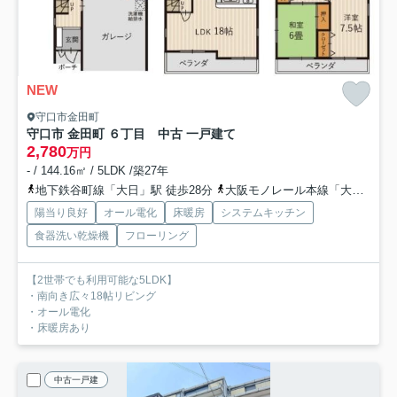
NEW
守口市金田町
守口市 金田町 ６丁目 中古 一戸建て
2,780
万円
- / 144.16㎡ / 5LDK /築27年
地下鉄谷町線「大日」駅 徒歩28分
大阪モノレール本線「大日」駅 徒歩28分
陽当り良好
オール電化
床暖房
システムキッチン
食器洗い乾燥機
フローリング
【2世帯でも利用可能な5LDK】
・南向き広々18帖リビング
・オール電化
・床暖房あり
中古一戸建