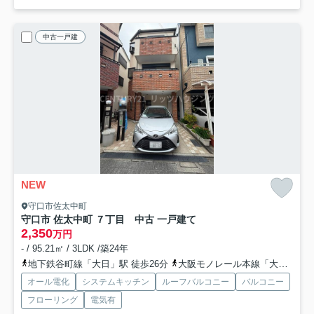
中古一戸建
NEW
守口市佐太中町
守口市 佐太中町 ７丁目 中古 一戸建て
2,350
万円
- / 95.21㎡ / 3LDK /築24年
地下鉄谷町線「大日」駅 徒歩26分
大阪モノレール本線「大日」駅 徒歩26分
オール電化
システムキッチン
ルーフバルコニー
バルコニー
フローリング
電気有