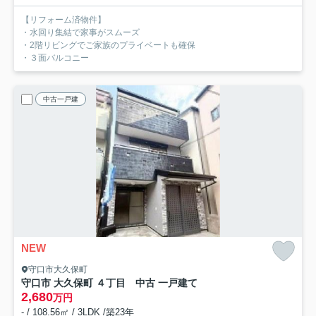
【リフォーム済物件】
・水回り集結で家事がスムーズ
・2階リビングでご家族のプライベートも確保
・３面バルコニー
中古一戸建
NEW
守口市大久保町
守口市 大久保町 ４丁目 中古 一戸建て
2,680
万円
- / 108.56㎡ / 3LDK /築23年