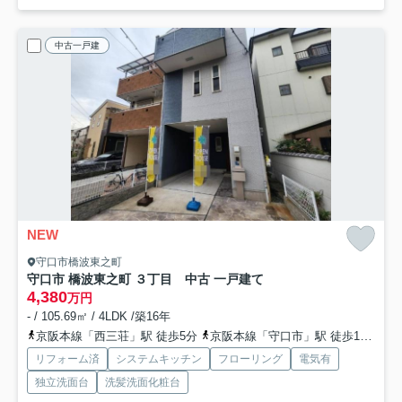
中古一戸建
NEW
守口市橋波東之町
守口市 橋波東之町 ３丁目 中古 一戸建て
4,380
万円
- / 105.69㎡ / 4LDK /築16年
京阪本線「西三荘」駅 徒歩5分
京阪本線「守口市」駅 徒歩12分
京
リフォーム済
システムキッチン
フローリング
電気有
独立洗面台
洗髪洗面化粧台