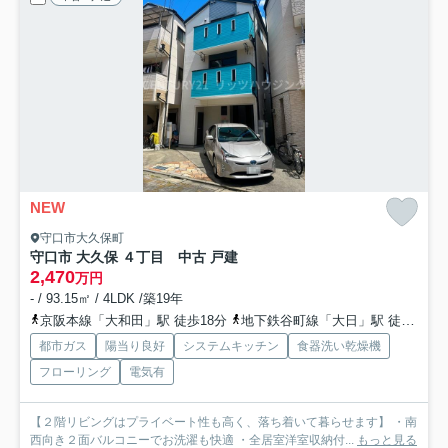
NEW
守口市大久保町
守口市 大久保 ４丁目 中古 戸建
2,470
万円
- / 93.15㎡ / 4LDK /築19年
京阪本線「大和田」駅 徒歩18分
地下鉄谷町線「大日」駅 徒歩28分
都市ガス
陽当り良好
システムキッチン
食器洗い乾燥機
フローリング
電気有
【２階リビングはプライベート性も高く、落ち着いて暮らせます】 ・南
西向き２面バルコニーでお洗濯も快適 ・全居室洋室収納付...
もっと見る