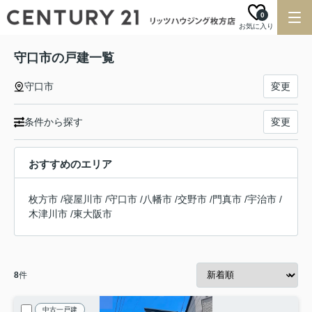
0
お気に入り
守口市の戸建一覧
守口市
変更
条件から探す
変更
おすすめのエリア
枚方市
/
寝屋川市
/
守口市
/
八幡市
/
交野市
/
門真市
/
宇治市
/
木津川市
/
東大阪市
8
件
中古一戸建