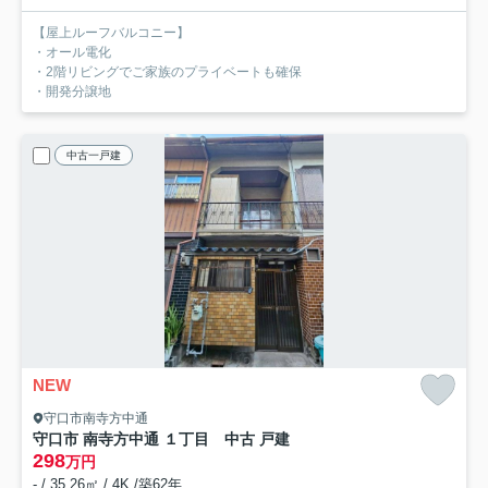
【屋上ルーフバルコニー】
・オール電化
・2階リビングでご家族のプライベートも確保
・開発分譲地
中古一戸建
NEW
守口市南寺方中通
守口市 南寺方中通 １丁目 中古 戸建
298
万円
- / 35.26㎡ / 4K /築62年