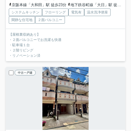
京阪本線「大和田」駅 徒歩23分
地下鉄谷町線「大日」駅 徒歩27分
システムキッチン
フローリング
電気有
温水洗浄便座
閑静な住宅地
２面バルコニー
【屋根裏収納あり】
・２面バルコニーでお洗濯も快適
・駐車場１台
・２階リビング
・リノベーション済
中古一戸建