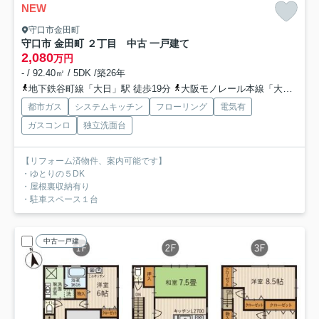
NEW
守口市金田町
守口市 金田町 ２丁目 中古 一戸建て
2,080
万円
- / 92.40㎡ / 5DK /築26年
地下鉄谷町線「大日」駅 徒歩19分
大阪モノレール本線「大日」駅 徒歩19分
都市ガス
システムキッチン
フローリング
電気有
ガスコンロ
独立洗面台
【リフォーム済物件、案内可能です】
・ゆとりの５DK
・屋根裏収納有り
・駐車スペース１台
中古一戸建