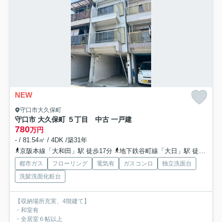
NEW
守口市大久保町
守口市 大久保町 ５丁目 中古 一戸建
780
万円
- / 81.54㎡ / 4DK /築31年
京阪本線「大和田」駅 徒歩17分
地下鉄谷町線「大日」駅 徒歩31分
都市ガス
フローリング
電気有
ガスコンロ
独立洗面台
洗髪洗面化粧台
【収納場所充実、4階建て】
・和室有
・全居室６帖以上