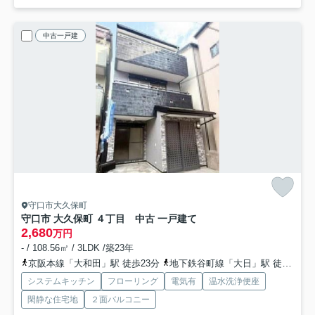
中古一戸建
守口市大久保町
守口市 大久保町 ４丁目 中古 一戸建て
2,680
万円
- / 108.56㎡ / 3LDK /築23年
京阪本線「大和田」駅 徒歩23分
地下鉄谷町線「大日」駅 徒歩27分
システムキッチン
フローリング
電気有
温水洗浄便座
閑静な住宅地
２面バルコニー