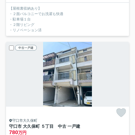
【屋根裏収納あり】
・２面バルコニーでお洗濯も快適
・駐車場１台
・２階リビング
・リノベーション済
中古一戸建
守口市大久保町
守口市 大久保町 ５丁目 中古 一戸建
780
万円