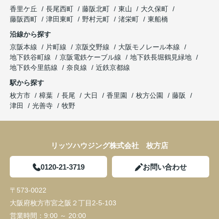
香里ケ丘
長尾西町
藤阪北町
東山
大久保町
藤阪西町
津田東町
野村元町
渚栄町
東船橋
沿線から探す
京阪本線
片町線
京阪交野線
大阪モノレール本線
地下鉄谷町線
京阪電鉄ケーブル線
地下鉄長堀鶴見緑地
地下鉄今里筋線
奈良線
近鉄京都線
駅から探す
枚方市
樟葉
長尾
大日
香里園
枚方公園
藤阪
津田
光善寺
牧野
リッツハウジング株式会社 枚方店
0120-21-3719
お問い合わせ
〒573-0022
大阪府枚方市宮之阪２丁目2-5-103
営業時間：
9:00 ～ 20:00