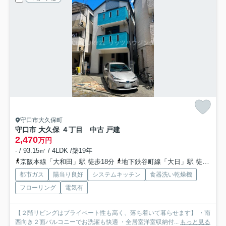
守口市大久保町
守口市 大久保 ４丁目 中古 戸建
2,470
万円
- / 93.15㎡ / 4LDK /築19年
京阪本線「大和田」駅 徒歩18分
地下鉄谷町線「大日」駅 徒歩28分
都市ガス
陽当り良好
システムキッチン
食器洗い乾燥機
フローリング
電気有
【２階リビングはプライベート性も高く、落ち着いて暮らせます】 ・南
西向き２面バルコニーでお洗濯も快適 ・全居室洋室収納付...
もっと見る