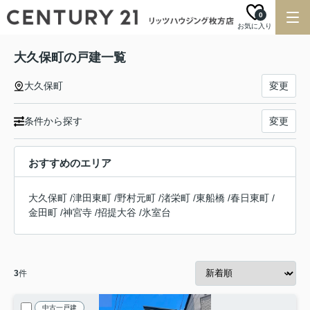
0
お気に入り
大久保町の戸建一覧
大久保町
変更
条件から探す
変更
おすすめのエリア
大久保町
/
津田東町
/
野村元町
/
渚栄町
/
東船橋
/
春日東町
/
金田町
/
神宮寺
/
招提大谷
/
氷室台
3
件
中古一戸建