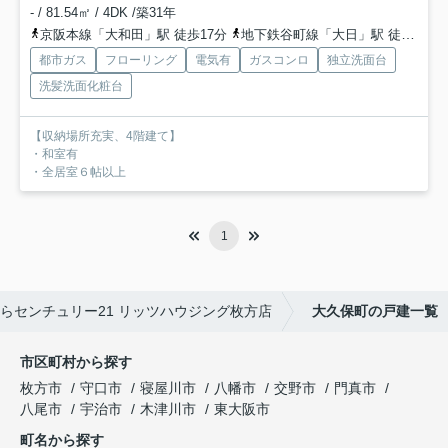
- / 81.54㎡ / 4DK /築31年
京阪本線「大和田」駅 徒歩17分
地下鉄谷町線「大日」駅 徒歩31分
都市ガス
フローリング
電気有
ガスコンロ
独立洗面台
洗髪洗面化粧台
【収納場所充実、4階建て】
・和室有
・全居室６帖以上
1
らセンチュリー21 リッツハウジング枚方店
大久保町の戸建一覧
市区町村から探す
枚方市
守口市
寝屋川市
八幡市
交野市
門真市
八尾市
宇治市
木津川市
東大阪市
町名から探す