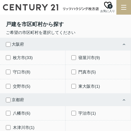
0
お気に入り
戸建を市区町村から探す
ご希望の市区町村を選択してください
大阪府
枚方市(33)
寝屋川市(9)
守口市(8)
門真市(5)
交野市(5)
東大阪市(1)
京都府
八幡市(6)
宇治市(1)
木津川市(1)