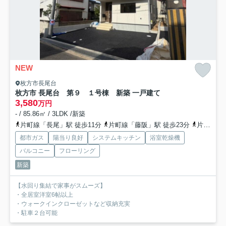
NEW
枚方市長尾台
枚方市 長尾台 第９ １号棟 新築 一戸建て
3,580
万円
- / 85.86㎡ / 3LDK /新築
片町線「長尾」駅 徒歩11分
片町線「藤阪」駅 徒歩23分
片町線「松井山手」駅 徒歩32分
都市ガス
陽当り良好
システムキッチン
浴室乾燥機
バルコニー
フローリング
新築
【水回り集結で家事がスムーズ】
・全居室洋室6帖以上
・ウォークインクローゼットなど収納充実
・駐車２台可能