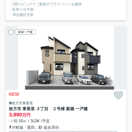
・2階リビングでご家族のプライバシーも確保
・駐車１台可能
・周辺施設充実
新築一戸建
NEW
枚方市東香里
枚方市 東香里 ３丁目 ２号棟 新築 一戸建
3,990
万円
- / 91.50㎡ / 3LDK /予定
片町線「星田」駅 徒歩35分