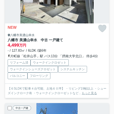
NEW
八幡市美濃山幸水
八幡市 美濃山幸水 中古 一戸建て
4,499
万円
- / 127.83㎡ / 6LDK /築6年
片町線「松井山手」駅 バス13分 「摂南大学北口」 停歩4分
リフォーム済
ウォークインクロゼット
ウォークインシューズクロゼット
システムキッチン
バルコニー
フローリング
【６SLDKで駐車４台可能、土地６０坪】 ・リビング19帖以上 ・シュー
ズインクローク有 ・ウォークインクローゼットなど...
もっと見る
中古一戸建