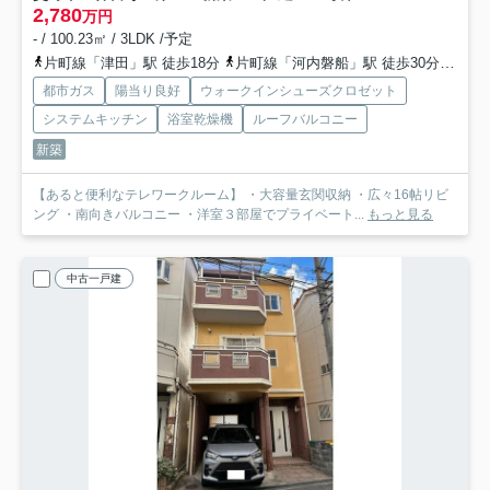
2,780
万円
- / 100.23㎡ / 3LDK /予定
片町線「津田」駅 徒歩18分
片町線「河内磐船」駅 徒歩30分
京阪
都市ガス
陽当り良好
ウォークインシューズクロゼット
システムキッチン
浴室乾燥機
ルーフバルコニー
新築
【あると便利なテレワークルーム】 ・大容量玄関収納 ・広々16帖リビ
ング ・南向きバルコニー ・洋室３部屋でプライベート...
もっと見る
中古一戸建