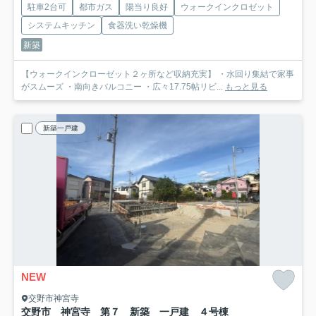
駐車2台可
都市ガス
陽当り良好
ウォークインクロゼット
システムキッチン
食器洗い乾燥機
新築
【ウォークインクローゼット２ヶ所など収納充実】 ・水回り集結で家事
がスムーズ ・南向きバルコニー ・広々17.75帖リビ...
もっと見る
新築一戸建
NEW
交野市神宮寺
交野市 神宮寺 第７ 新築 一戸建 ４号棟