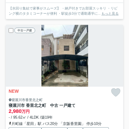
【水回り集結で家事がスムーズ】 ・納戸付きでお部屋スッキリ ・リビ
ング横のタタミコーナーが便利 ・駅徒歩3分で通勤通学に...
もっと見る
中古一戸建
NEW
寝屋川市香里北之町
寝屋川市 香里北之町 中古 一戸建て
2,980
万円
- / 95.62㎡ / 4LDK /築19年
片町線「星田」駅 バス20分 「京阪香里園」 停歩10分