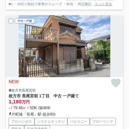
■□ ・水回り集結で家事がスムーズ ・角地 ・周辺施設...
もっと見る
中古一戸建
NEW
枚方市長尾宮前
枚方市 長尾宮前 1丁目 中古 一戸建て
1,180
万円
- / 79.48㎡ / 5DK /築46年
片町線「長尾」駅 徒歩8分
プロパンガス
システムキッチン
バルコニー
フローリング
電気有
温水洗浄便座