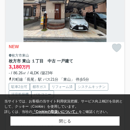
NEW
枚方市東山
枚方市 東山 １丁目 中古 一戸建て
3,180
万円
- / 86.26㎡ / 4LDK /築23年
片町線「長尾」駅 バス21分 「東山」 停歩5分
駐車2台可
都市ガス
リフォーム済
システムキッチン
浴室乾燥機
バルコニー
当サイトでは、お客様の当サイト利用状況把握、サービス向上検討を目的と
して、クッキー（Cookie）を使用しています。
リノベーション物件
詳しくは、当社の
「Cookieの取扱いについて」
をご確認ください。
【土地30坪超、駐車２台可能】
・床下収納、パントリー付
閉じる
・子育てファミリーにやさしい4LDK