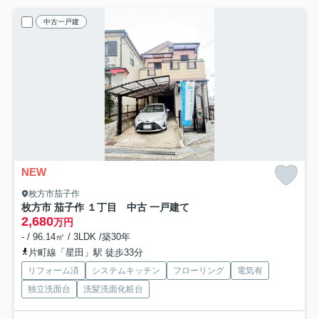
中古一戸建
NEW
枚方市茄子作
枚方市 茄子作 １丁目 中古 一戸建て
2,680
万円
- / 96.14㎡ / 3LDK /築30年
片町線「星田」駅 徒歩33分
リフォーム済
システムキッチン
フローリング
電気有
独立洗面台
洗髪洗面化粧台