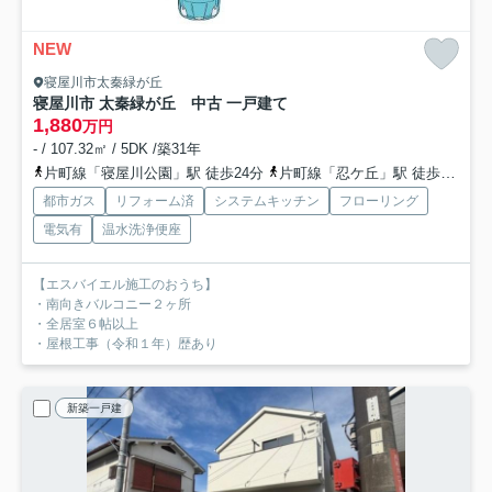
NEW
寝屋川市太秦緑が丘
寝屋川市 太秦緑が丘 中古 一戸建て
1,880
万円
- / 107.32㎡ / 5DK /築31年
片町線「寝屋川公園」駅 徒歩24分
片町線「忍ケ丘」駅 徒歩27分
都市ガス
リフォーム済
システムキッチン
フローリング
電気有
温水洗浄便座
【エスバイエル施工のおうち】
・南向きバルコニー２ヶ所
・全居室６帖以上
・屋根工事（令和１年）歴あり
新築一戸建