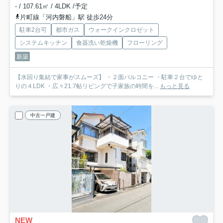
- / 107.61㎡ / 4LDK /予定
片町線「河内磐船」駅 徒歩24分
駐車2台可
都市ガス
ウォークインクロゼット
システムキッチン
食器洗い乾燥機
フローリング
新築
【水回り集結で家事がスムーズ】 ・２面バルコニー ・駐車２台でゆと
りの４LDK ・広々21.7帖リビングで子家族の時間を...
もっと見る
中古一戸建
NEW