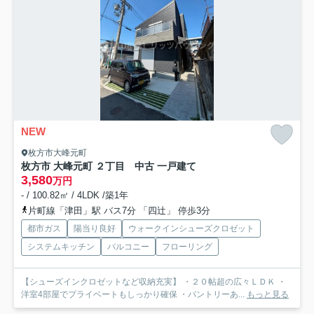
NEW
枚方市大峰元町
枚方市 大峰元町 ２丁目 中古 一戸建て
3,580
万円
- / 100.82㎡ / 4LDK /築1年
片町線「津田」駅 バス7分 「四辻」 停歩3分
都市ガス
陽当り良好
ウォークインシューズクロゼット
システムキッチン
バルコニー
フローリング
【シューズインクロゼットなど収納充実】 ・２０帖超の広々ＬＤＫ ・
洋室4部屋でプライベートもしっかり確保 ・パントリーあ...
もっと見る