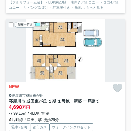
【フルリフォーム済】 ・LDK約23帖 ・南向きバルコニー ・２面4バル
コニー ・リビング吹抜け ・駐車場付き ・角地 ...
もっと見る
新築一戸建
NEW
寝屋川市成田東が丘
寝屋川市 成田東が丘 １期 １号棟 新築 一戸建て
4,698
万円
- / 99.15㎡ / 4LDK /新築
片町線「星田」駅 徒歩29分
駐車2台可
都市ガス
ウォークインクロゼット