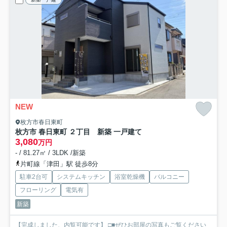
NEW
枚方市春日東町
枚方市 春日東町 ２丁目 新築 一戸建て
3,080
万円
- / 81.27㎡ / 3LDK /新築
片町線「津田」駅 徒歩8分
駐車2台可
システムキッチン
浴室乾燥機
バルコニー
フローリング
電気有
新築
【完成しました、内覧可能です】 □■ぜひお部屋の写真もご覧ください