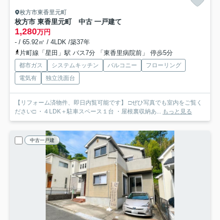
枚方市東香里元町
枚方市 東香里元町 中古 一戸建て
1,280
万円
- / 65.92㎡ / 4LDK /築37年
片町線「星田」駅 バス7分 「東香里病院前」 停歩5分
都市ガス
システムキッチン
バルコニー
フローリング
電気有
独立洗面台
【リフォーム済物件、即日内覧可能です】 □ぜひ写真でも室内をご覧く
ださい□ ・４LDK＋駐車スペース１台 ・屋根裏収納あ...
もっと見る
中古一戸建