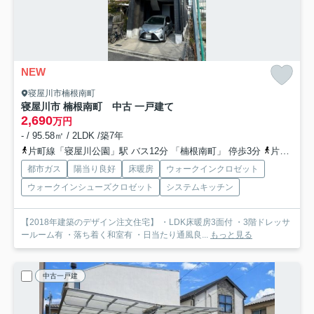
NEW
寝屋川市楠根南町
寝屋川市 楠根南町 中古 一戸建て
2,690
万円
- / 95.58㎡ / 2LDK /築7年
片町線「寝屋川公園」駅 バス12分 「楠根南町」 停歩3分
片町線「忍ケ丘」駅 徒歩30分
都市ガス
陽当り良好
床暖房
ウォークインクロゼット
ウォークインシューズクロゼット
システムキッチン
【2018年建築のデザイン注文住宅】 ・LDK床暖房3面付 ・3階ドレッサ
ールーム有 ・落ち着く和室有 ・日当たり通風良...
もっと見る
中古一戸建