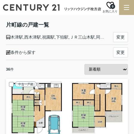
0
お気に入り
片町線の戸建一覧
木津駅,西木津駅,祝園駅,下狛駅,ＪＲ三山木駅,同志社前駅,京田辺駅,大住駅,松井山手駅,長尾駅,藤阪駅,津田駅,河内磐船駅,星田駅,寝屋川公園駅,忍ケ丘駅,四条畷駅,野崎駅,住道駅,鴻池新田駅,徳庵駅,放出駅,鴫野駅,京橋駅
変更
条件から探す
変更
36
件
中古一戸建