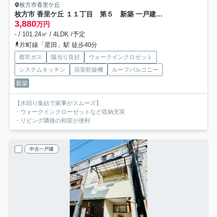
枚方市香里ケ丘
枚方市 香里ケ丘 １１丁目 第５ 新築 一戸建 ２号棟
3,880
万円
- / 101.24㎡ / 4LDK /予定
片町線「星田」駅 徒歩40分
都市ガス
陽当り良好
ウォークインクロゼット
システムキッチン
浴室乾燥機
ルーフバルコニー
新築
【水回り集結で家事がスムーズ】
・ウォークインクローゼットなど収納充実
・リビング隣接の和室が便利
中古一戸建