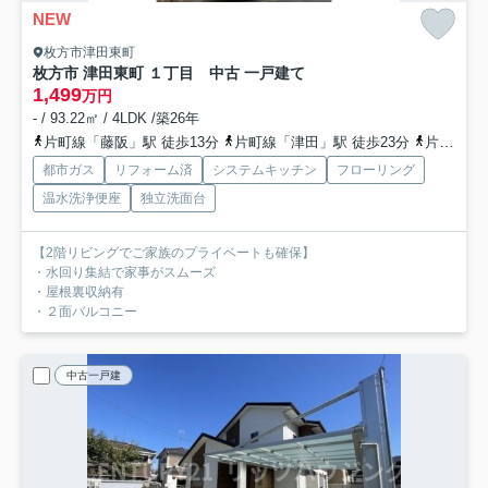
NEW
枚方市津田東町
枚方市 津田東町 １丁目 中古 一戸建て
1,499
万円
- / 93.22㎡ / 4LDK /築26年
片町線「藤阪」駅 徒歩13分
片町線「津田」駅 徒歩23分
片町線「長尾」駅 徒歩33分
都市ガス
リフォーム済
システムキッチン
フローリング
温水洗浄便座
独立洗面台
【2階リビングでご家族のプライベートも確保】
・水回り集結で家事がスムーズ
・屋根裏収納有
・２面バルコニー
中古一戸建