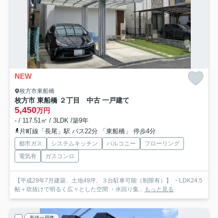
NEW
枚方市東船橋
枚方市 東船橋 ２丁目 中古 一戸建て
5,450
万円
- / 117.51㎡ / 3LDK /築9年
片町線「長尾」駅 バス22分 「東船橋」 停歩4分
都市ガス
システムキッチン
バルコニー
フローリング
電気有
ガスコンロ
【平成29年7月建築、土地49坪、３台駐車可能（制限有）】 ・LDK24.5
帖＋吹抜けで明るく広々とした空間 ・水回り集...
もっと見る
新築一戸建