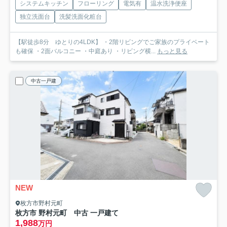
システムキッチン
フローリング
電気有
温水洗浄便座
独立洗面台
洗髪洗面化粧台
【駅徒歩8分 ゆとりの4LDK】 ・2階リビングでご家族のプライベート
も確保 ・2面バルコニー ・中庭あり ・リビング横...
もっと見る
中古一戸建
NEW
枚方市野村元町
枚方市 野村元町 中古 一戸建て
1,988
万円