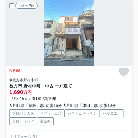
中古一戸建
NEW
枚方市野村中町
枚方市 野村中町 中古 一戸建て
1,690
万円
- / 93.15㎡ / 3LDK /築19年
片町線「藤阪」駅 徒歩16分
片町線「津田」駅 徒歩19分
プロパンガス
リフォーム済
システムキッチン
バルコニー
フローリング
電気有
【リフォーム済】