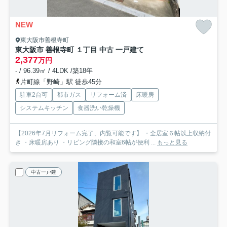
NEW
東大阪市善根寺町
東大阪市 善根寺町 １丁目 中古 一戸建て
2,377
万円
- / 96.39㎡ / 4LDK /築18年
片町線「野崎」駅 徒歩45分
駐車2台可
都市ガス
リフォーム済
床暖房
システムキッチン
食器洗い乾燥機
【2026年7月リフォーム完了、内覧可能です】 ・全居室６帖以上収納付
き ・床暖房あり ・リビング隣接の和室6帖が便利 ...
もっと見る
中古一戸建