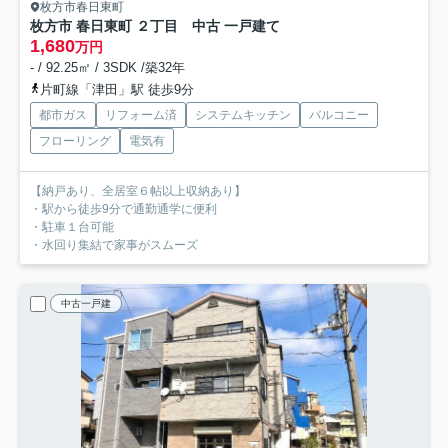
枚方市春日東町
枚方市 春日東町 ２丁目 中古 一戸建て
1,680
万円
- / 92.25㎡ / 3SDK /築32年
片町線「津田」駅 徒歩9分
都市ガス
リフォーム済
システムキッチン
バルコニー
フローリング
電気有
【納戸あり、全居室６帖以上収納あり】
・駅から徒歩9分で通勤通学に便利
・駐車１台可能
・水回り集結で家事がスムーズ
中古一戸建