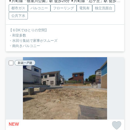
片町線「寝屋川公園」駅 徒歩25分
片町線「忍ケ丘」駅 徒歩32分
都市ガス
バルコニー
フローリング
電気有
独立洗面台
公共下水
【６DKでゆとりの空間】
・和室多数
・水回り集結で家事がスムーズ
・南向きバルコニー
新築一戸建
NEW