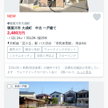
NEW
寝屋川市大成町
寝屋川市 大成町 中古 一戸建て
2,480
万円
- / 111.24㎡ / 3SLDK /築25年
片町線「忍ケ丘」駅 バス15分 「市民体育館」 停歩4分
都市ガス
陽当り良好
ウォークインクロゼット
システムキッチン
浴室１坪以上
フローリング
【3SLDK＋車庫(現況倉庫）の物件です】 ・近隣生活施設が充実してい
ます ・ウォークインクローゼットあり ・2面バルコ...
もっと見る
新築一戸建