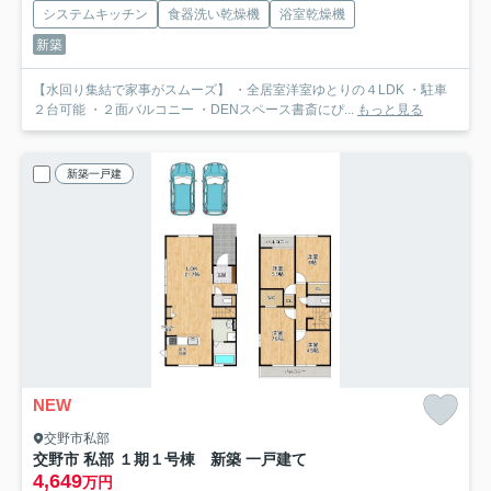
システムキッチン
食器洗い乾燥機
浴室乾燥機
新築
【水回り集結で家事がスムーズ】 ・全居室洋室ゆとりの４LDK ・駐車
２台可能 ・２面バルコニー ・DENスペース書斎にぴ...
もっと見る
新築一戸建
NEW
交野市私部
交野市 私部 １期１号棟 新築 一戸建て
4,649
万円