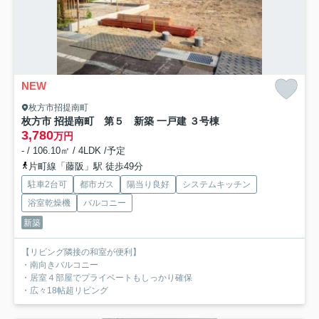
NEW
枚方市招提南町
枚方市 招提南町 第５ 新築 一戸建 ３号棟
3,780
万円
- / 106.10㎡ / 4LDK /予定
片町線「藤阪」駅 徒歩49分
駐車2台可
都市ガス
陽当り良好
システムキッチン
浴室乾燥機
バルコニー
新築
【リビング隣接の和室が便利】
・南向きバルコニー
・居室４部屋でプライベートもしっかり確保
・広々18帖超リビング