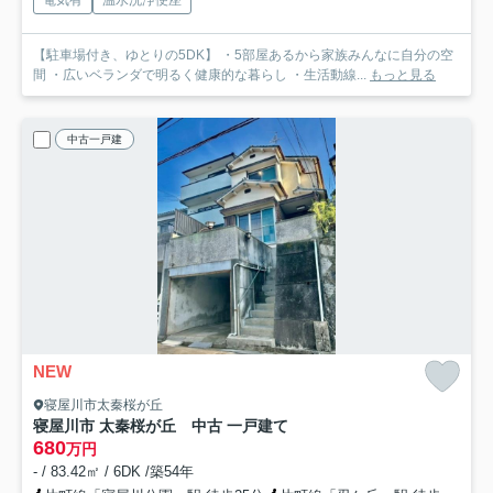
【駐車場付き、ゆとりの5DK】 ・5部屋あるから家族みんなに自分の空
間 ・広いベランダで明るく健康的な暮らし ・生活動線...
もっと見る
中古一戸建
NEW
寝屋川市太秦桜が丘
寝屋川市 太秦桜が丘 中古 一戸建て
680
万円
- / 83.42㎡ / 6DK /築54年