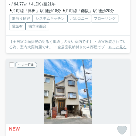
- / 94.77㎡ / 4LDK /築21年
片町線「津田」駅 徒歩18分
片町線「藤阪」駅 徒歩20分
陽当り良好
システムキッチン
バルコニー
フローリング
電気有
独立洗面台
【全居室２面採光の明るく風通しの良い室内です】 ・適宜改装されてい
る為、室内大変綺麗です。 ・全居室収納付きの４部屋でプ...
もっと見る
中古一戸建
NEW