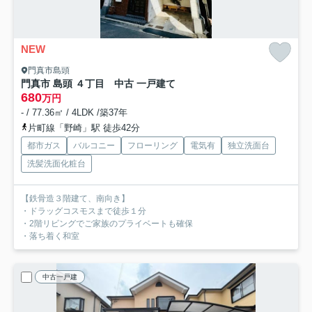
NEW
門真市島頭
門真市 島頭 ４丁目 中古 一戸建て
680
万円
- / 77.36㎡ / 4LDK /築37年
片町線「野崎」駅 徒歩42分
都市ガス
バルコニー
フローリング
電気有
独立洗面台
洗髪洗面化粧台
【鉄骨造３階建て、南向き】
・ドラッグコスモスまで徒歩１分
・2階リビングでご家族のプライベートも確保
・落ち着く和室
中古一戸建