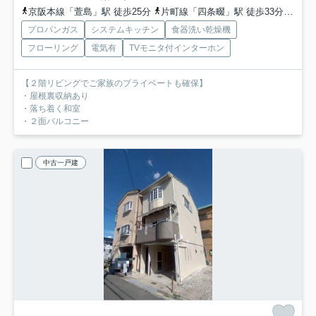
京阪本線「萱島」駅 徒歩25分
片町線「四条畷」駅 徒歩33分
地下
プロパンガス
システムキッチン
食器洗い乾燥機
フローリング
電気有
TVモニタ付インターホン
【２階リビングでご家族のプライベートも確保】
・屋根裏収納あり
・落ち着く和室
・２面バルコニー
中古一戸建