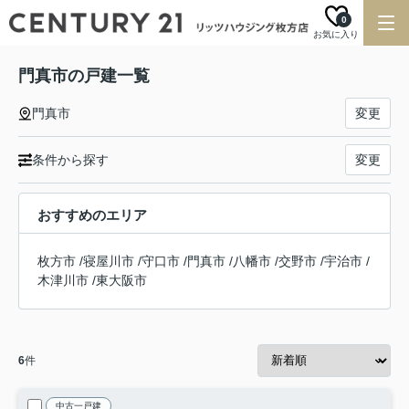
0
お気に入り
門真市の戸建一覧
門真市
変更
条件から探す
変更
おすすめのエリア
枚方市
/
寝屋川市
/
守口市
/
門真市
/
八幡市
/
交野市
/
宇治市
/
木津川市
/
東大阪市
6
件
中古一戸建