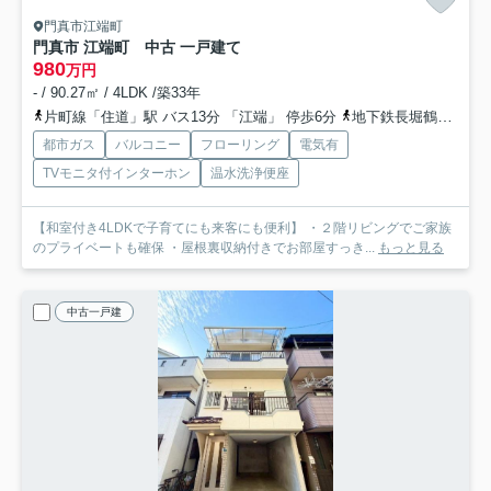
門真市江端町
門真市 江端町 中古 一戸建て
980
万円
- / 90.27㎡ / 4LDK /築33年
片町線「住道」駅 バス13分 「江端」 停歩6分
地下鉄長堀鶴見緑地「門真南」駅 徒歩34分
都市ガス
バルコニー
フローリング
電気有
TVモニタ付インターホン
温水洗浄便座
【和室付き4LDKで子育てにも来客にも便利】 ・２階リビングでご家族
のプライベートも確保 ・屋根裏収納付きでお部屋すっき...
もっと見る
中古一戸建