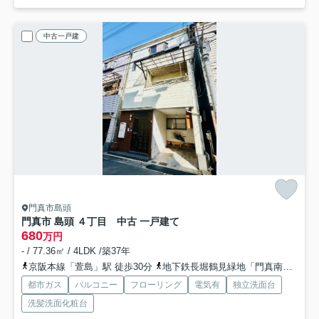
中古一戸建
門真市島頭
門真市 島頭 ４丁目 中古 一戸建て
680
万円
- / 77.36㎡ / 4LDK /築37年
京阪本線「萱島」駅 徒歩30分
地下鉄長堀鶴見緑地「門真南」駅 徒歩33分
都市ガス
バルコニー
フローリング
電気有
独立洗面台
洗髪洗面化粧台