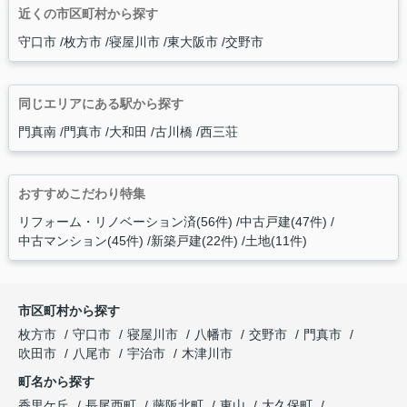
近くの市区町村から探す
守口市
枚方市
寝屋川市
東大阪市
交野市
同じエリアにある駅から探す
門真南
門真市
大和田
古川橋
西三荘
おすすめこだわり特集
リフォーム・リノベーション済(56件)
中古戸建(47件)
中古マンション(45件)
新築戸建(22件)
土地(11件)
市区町村から探す
枚方市
守口市
寝屋川市
八幡市
交野市
門真市
吹田市
八尾市
宇治市
木津川市
町名から探す
香里ケ丘
長尾西町
藤阪北町
東山
大久保町