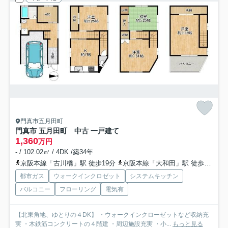
門真市五月田町
門真市 五月田町 中古 一戸建て
1,360
万円
- / 102.02㎡ / 4DK /築34年
京阪本線「古川橋」駅 徒歩19分
京阪本線「大和田」駅 徒歩21分
都市ガス
ウォークインクロゼット
システムキッチン
バルコニー
フローリング
電気有
【北東角地、ゆとりの４DK】 ・ウォークインクローゼットなど収納充
実 ・木鉄筋コンクリートの４階建 ・周辺施設充実 ・小...
もっと見る