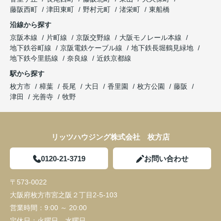
藤阪西町
津田東町
野村元町
渚栄町
東船橋
沿線から探す
京阪本線
片町線
京阪交野線
大阪モノレール本線
地下鉄谷町線
京阪電鉄ケーブル線
地下鉄長堀鶴見緑地
地下鉄今里筋線
奈良線
近鉄京都線
駅から探す
枚方市
樟葉
長尾
大日
香里園
枚方公園
藤阪
津田
光善寺
牧野
リッツハウジング株式会社 枚方店
0120-21-3719
お問い合わせ
〒573-0022
大阪府枚方市宮之阪２丁目2-5-103
営業時間：
9:00 ～ 20:00
定休日：
火曜日、水曜日