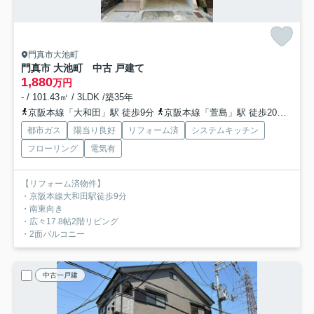
門真市大池町
門真市 大池町 中古 戸建て
1,880
万円
- / 101.43㎡ / 3LDK /築35年
京阪本線「大和田」駅 徒歩9分
京阪本線「萱島」駅 徒歩20分
京阪
都市ガス
陽当り良好
リフォーム済
システムキッチン
フローリング
電気有
【リフォーム済物件】
・京阪本線大和田駅徒歩9分
・南東向き
・広々17.8帖2階リビング
・2面バルコニー
中古一戸建