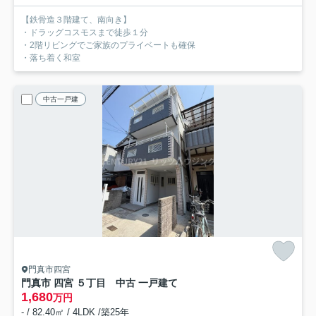
【鉄骨造３階建て、南向き】
・ドラッグコスモスまで徒歩１分
・2階リビングでご家族のプライベートも確保
・落ち着く和室
中古一戸建
門真市四宮
門真市 四宮 ５丁目 中古 一戸建て
1,680
万円
- / 82.40㎡ / 4LDK /築25年