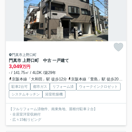
門真市上野口町
門真市 上野口町 中古 一戸建て
3,049
万円
- / 141.75㎡ / 4LDK /築29年
京阪本線「大和田」駅 徒歩12分
京阪本線「萱島」駅 徒歩20分
大
駐車2台可
都市ガス
リフォーム済
ウォークインクロゼット
システムキッチン
浴室乾燥機
【フルリフォーム済物件、南東角地、屋根付駐車２台】
・全居室洋室収納付
・広々15帖リビング