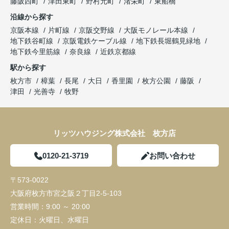
藤阪西町
津田東町
野村元町
渚栄町
東船橋
沿線から探す
京阪本線
片町線
京阪交野線
大阪モノレール本線
地下鉄谷町線
京阪電鉄ケーブル線
地下鉄長堀鶴見緑地
地下鉄今里筋線
奈良線
近鉄京都線
駅から探す
枚方市
樟葉
長尾
大日
香里園
枚方公園
藤阪
津田
光善寺
牧野
リッツハウジング株式会社 枚方店
0120-21-3719
お問い合わせ
〒573-0022
大阪府枚方市宮之阪２丁目2-5-103
営業時間：
9:00 ～ 20:00
定休日：
火曜日、水曜日