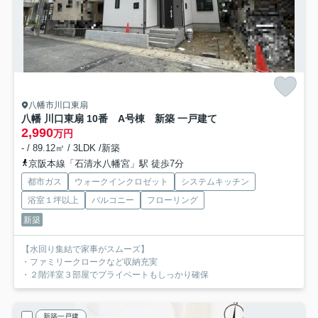
八幡市川口東扇
八幡 川口東扇 10番 A号棟 新築 一戸建て
2,990
万円
- / 89.12㎡ / 3LDK /新築
京阪本線「石清水八幡宮」駅 徒歩7分
都市ガス
ウォークインクロゼット
システムキッチン
浴室１坪以上
バルコニー
フローリング
新築
【水回り集結で家事がスムーズ】
・ファミリークロークなど収納充実
・２階洋室３部屋でプライベートもしっかり確保
新築一戸建