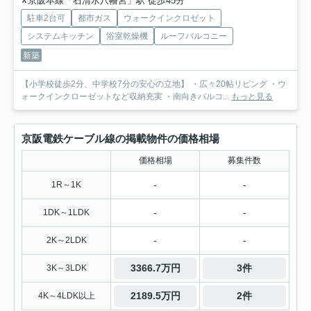
京阪本線「石清水八幡宮」駅 徒歩45分
駐車2台可
都市ガス
ウォークインクロゼット
システムキッチン
浴室乾燥機
ルーフバルコニー
新築
【小学校徒歩2分、中学校7分の安心の立地】 ・広々20帖リビング ・ウ
ォークインクローゼットなど収納充実 ・南向きバルコ...
もっと見る
京阪電鉄ケーブル線の掲載物件の価格相場
価格相場
募集件数
-
-
1R～1K
-
-
1DK～1LDK
-
-
2K～2LDK
3366.7万円
3件
3K～3LDK
2189.5万円
2件
4K～4LDK以上