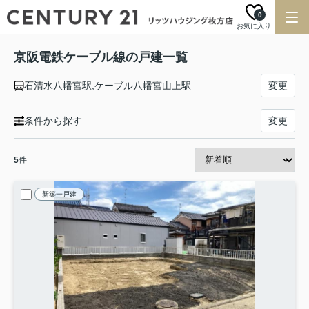
0
お気に入り
京阪電鉄ケーブル線の戸建一覧
石清水八幡宮駅,ケーブル八幡宮山上駅
変更
条件から探す
変更
5
件
新築一戸建