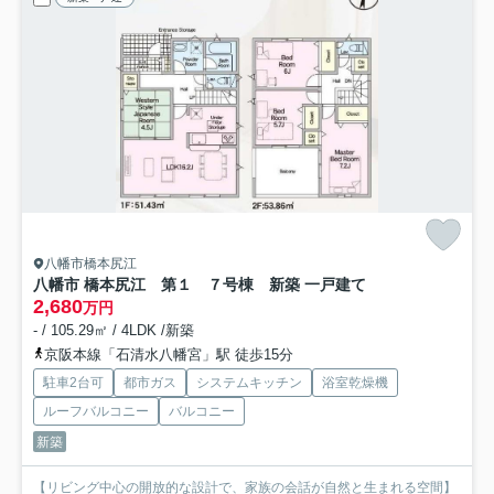
八幡市橋本尻江
八幡市 橋本尻江 第１ ７号棟 新築 一戸建て
2,680
万円
- / 105.29㎡ / 4LDK /新築
京阪本線「石清水八幡宮」駅 徒歩15分
駐車2台可
都市ガス
システムキッチン
浴室乾燥機
ルーフバルコニー
バルコニー
新築
【リビング中心の開放的な設計で、家族の会話が自然と生まれる空間】