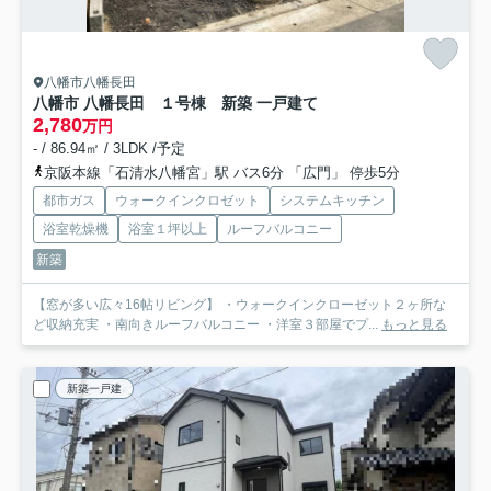
八幡市八幡長田
八幡市 八幡長田 １号棟 新築 一戸建て
2,780
万円
- / 86.94㎡ / 3LDK /予定
京阪本線「石清水八幡宮」駅 バス6分 「広門」 停歩5分
都市ガス
ウォークインクロゼット
システムキッチン
浴室乾燥機
浴室１坪以上
ルーフバルコニー
新築
【窓が多い広々16帖リビング】 ・ウォークインクローゼット２ヶ所な
ど収納充実 ・南向きルーフバルコニー ・洋室３部屋でプ...
もっと見る
新築一戸建