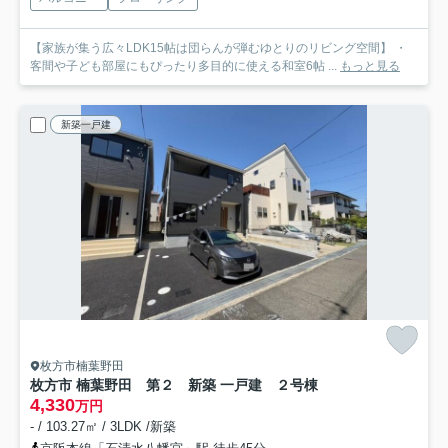
【家族が集う広々LDK15帖は団らんが弾むゆとりのリビング空間】 ・
客間や子ども部屋にもぴったり多目的に使える和室6帖 ...
もっと見る
新築一戸建
枚方市楠葉野田
枚方市 楠葉野田 第２ 新築 一戸建 ２号棟
4,330
万円
- / 103.27㎡ / 3LDK /新築