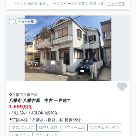
・リビング横の和洋室はキッズスペースや客間に最適 ・2...
もっと見る
中古一戸建
八幡市八幡吉原
八幡市 八幡吉原 中古 一戸建て
1,699
万円
- / 91.59㎡ / 4SLDK /築36年
京阪本線「石清水八幡宮」駅 徒歩38分
プロパンガス
陽当り良好
リフォーム済
システムキッチン
バルコニー
フローリング