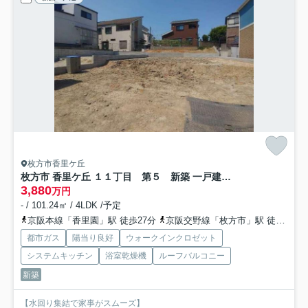
枚方市香里ケ丘
枚方市 香里ケ丘 １１丁目 第５ 新築 一戸建 ２号棟
3,880
万円
- / 101.24㎡ / 4LDK /予定
京阪本線「香里園」駅 徒歩27分
京阪交野線「枚方市」駅 徒歩50分
都市ガス
陽当り良好
ウォークインクロゼット
システムキッチン
浴室乾燥機
ルーフバルコニー
新築
【水回り集結で家事がスムーズ】