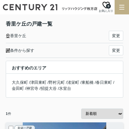
0
お気に入り
香里ケ丘の戸建一覧
香里ケ丘
変更
条件から探す
変更
おすすめのエリア
大久保町
/
津田東町
/
野村元町
/
渚栄町
/
東船橋
/
春日東町
/
金田町
/
神宮寺
/
招提大谷
/
氷室台
1
件
新築一戸建