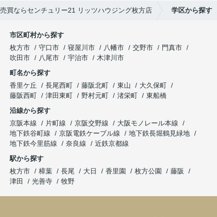
売買ならセンチュリー21 リッツハウジング枚方店
学区から探す
市区町村から探す
枚方市
守口市
寝屋川市
八幡市
交野市
門真市
吹田市
八尾市
宇治市
木津川市
町名から探す
香里ケ丘
長尾西町
藤阪北町
東山
大久保町
藤阪西町
津田東町
野村元町
渚栄町
東船橋
沿線から探す
京阪本線
片町線
京阪交野線
大阪モノレール本線
地下鉄谷町線
京阪電鉄ケーブル線
地下鉄長堀鶴見緑地
地下鉄今里筋線
奈良線
近鉄京都線
駅から探す
枚方市
樟葉
長尾
大日
香里園
枚方公園
藤阪
津田
光善寺
牧野