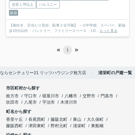
浴室１坪以上
バルコニー
新築
【南向き、日当たり良好、駐車２台可能】 ・小中学校、スーパー、駅徒
歩10分以内 ・パントリー、ファミリースペース ・LD...
もっと見る
1
ならセンチュリー21 リッツハウジング枚方店
渚栄町の戸建一覧
市区町村から探す
枚方市
守口市
寝屋川市
八幡市
交野市
門真市
吹田市
八尾市
宇治市
木津川市
町名から探す
香里ケ丘
長尾西町
藤阪北町
東山
大久保町
藤阪西町
津田東町
野村元町
渚栄町
東船橋