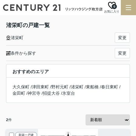
0
お気に入り
渚栄町の戸建一覧
渚栄町
変更
条件から探す
変更
おすすめのエリア
大久保町
/
津田東町
/
野村元町
/
渚栄町
/
東船橋
/
春日東町
/
金田町
/
神宮寺
/
招提大谷
/
氷室台
2
件
新築一戸建