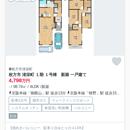
枚方市渚栄町
枚方市 渚栄町 １期 １号棟 新築 一戸建て
4,798
万円
- / 98.74㎡ / 4LDK /新築
京阪本線「御殿山」駅 徒歩13分
京阪本線「牧野」駅 徒歩15分
京
駐車2台可
都市ガス
ウォークインクロゼット
システムキッチン
食器洗い乾燥機
バルコニー
新築
【南向きバルコニー、駐車２台ゆとりの４LDK】