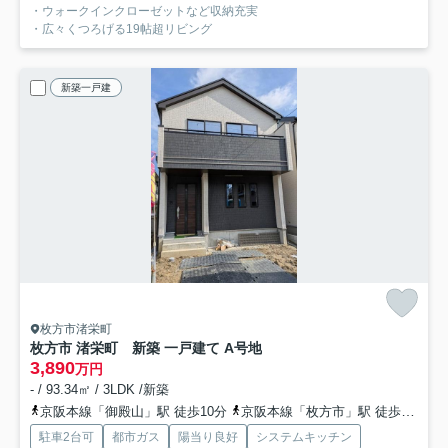
・ウォークインクローゼットなど収納充実
・広々くつろげる19帖超リビング
新築一戸建
枚方市渚栄町
枚方市 渚栄町 新築 一戸建て A号地
3,890
万円
- / 93.34㎡ / 3LDK /新築
京阪本線「御殿山」駅 徒歩10分
京阪本線「枚方市」駅 徒歩33分
駐車2台可
都市ガス
陽当り良好
システムキッチン