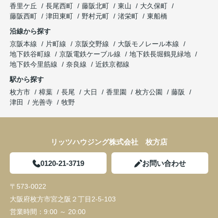
香里ケ丘
長尾西町
藤阪北町
東山
大久保町
藤阪西町
津田東町
野村元町
渚栄町
東船橋
沿線から探す
京阪本線
片町線
京阪交野線
大阪モノレール本線
地下鉄谷町線
京阪電鉄ケーブル線
地下鉄長堀鶴見緑地
地下鉄今里筋線
奈良線
近鉄京都線
駅から探す
枚方市
樟葉
長尾
大日
香里園
枚方公園
藤阪
津田
光善寺
牧野
リッツハウジング株式会社 枚方店
0120-21-3719
お問い合わせ
〒573-0022
大阪府枚方市宮之阪２丁目2-5-103
営業時間：
9:00 ～ 20:00