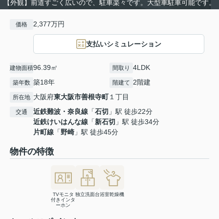
【外観】前道すごく広いので、駐車楽々です。大型車駐車可能です。
2,377万円
価格
支払いシミュレーション
96.39㎡
4LDK
建物面積
間取り
築18年
2階建
築年数
階建て
大阪府
東大阪市
善根寺町
１丁目
所在地
近鉄難波・奈良線
「
石切
」駅 徒歩22分
交通
近鉄けいはんな線
「
新石切
」駅 徒歩34分
片町線
「
野崎
」駅 徒歩45分
物件の特徴
TVモニタ
独立洗面台
浴室乾燥機
付きインタ
ーホン