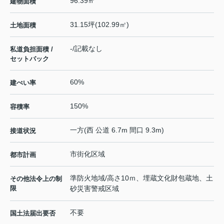
96.39㎡
建物面積
31.15坪(102.99㎡)
土地面積
-/記載なし
私道負担面積 /
セットバック
60%
建ぺい率
150%
容積率
一方(西 公道 6.7m 間口 9.3m)
接道状況
市街化区域
都市計画
準防火地域/高さ10ｍ、埋蔵文化財包蔵地、土
その他法令上の制
限
砂災害警戒区域
不要
国土法届出要否