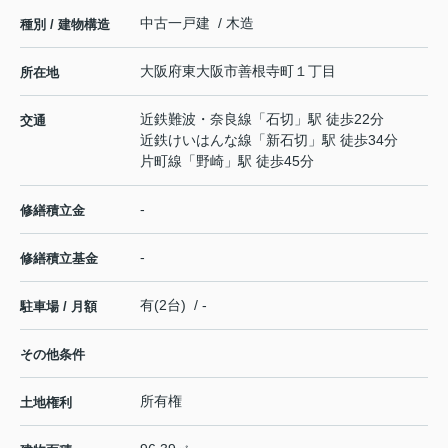
中古一戸建 / 木造
種別 / 建物構造
大阪府
東大阪市
善根寺町
１丁目
所在地
近鉄難波・奈良線
「
石切
」駅 徒歩22分
交通
近鉄けいはんな線
「
新石切
」駅 徒歩34分
片町線
「
野崎
」駅 徒歩45分
-
修繕積立金
-
修繕積立基金
有(2台) / -
駐車場 / 月額
その他条件
所有権
土地権利