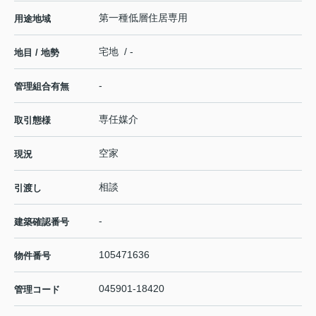
第一種低層住居専用
用途地域
宅地 / -
地目 / 地勢
-
管理組合有無
専任媒介
取引態様
空家
現況
相談
引渡し
-
建築確認番号
105471636
物件番号
045901-18420
管理コード