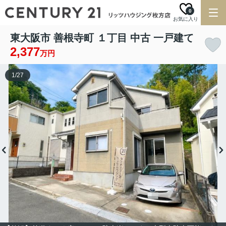
0
お気に入り
東大阪市 善根寺町 １丁目 中古 一戸建て
2,377
万円
1
/
27