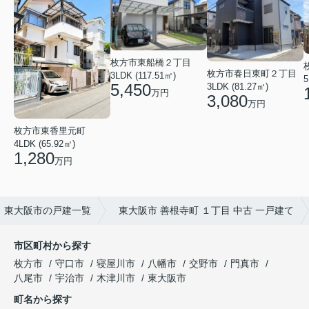
枚方市東船橋２丁目
枚方市春日東町２丁目
3LDK (117.51㎡)
5
5,450
3LDK (81.27㎡)
万円
3,080
万円
枚方市東香里元町
4LDK (65.92㎡)
1,280
万円
東大阪市の戸建一覧
東大阪市 善根寺町 １丁目 中古 一戸建て
市区町村から探す
枚方市
守口市
寝屋川市
八幡市
交野市
門真市
八尾市
宇治市
木津川市
東大阪市
町名から探す