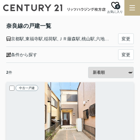
0
お気に入り
奈良線の戸建一覧
京都駅,東福寺駅,稲荷駅,ＪＲ藤森駅,桃山駅,六地蔵駅,木幡駅,黄檗駅,宇治駅,ＪＲ小倉駅,新田駅,城陽駅,長池駅,山城青谷駅,山城多賀駅,玉水駅,棚倉駅,上狛駅,木津駅,平城山駅,奈良駅
変更
条件から探す
変更
2
件
中古一戸建