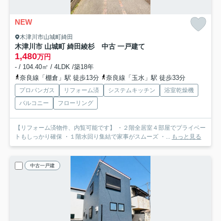
NEW
木津川市山城町綺田
木津川市 山城町 綺田綾杉 中古 一戸建て
1,480
万円
- / 104.40㎡ / 4LDK /築18年
奈良線「棚倉」駅 徒歩13分
奈良線「玉水」駅 徒歩33分
プロパンガス
リフォーム済
システムキッチン
浴室乾燥機
バルコニー
フローリング
【リフォーム済物件、内覧可能です】 ・２階全居室４部屋でプライベー
トもしっかり確保 ・１階水回り集結で家事がスムーズ ・...
もっと見る
中古一戸建