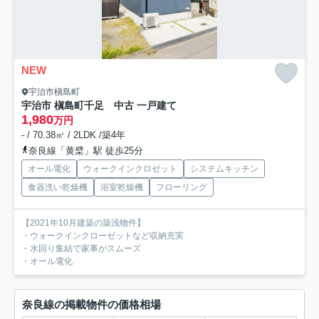
NEW
宇治市槇島町
宇治市 槇島町千足 中古 一戸建て
1,980
万円
- / 70.38㎡ / 2LDK /築4年
奈良線「黄檗」駅 徒歩25分
オール電化
ウォークインクロゼット
システムキッチン
食器洗い乾燥機
浴室乾燥機
フローリング
【2021年10月建築の築浅物件】
・ウォークインクローゼットなど収納充実
・水回り集結で家事がスムーズ
・オール電化
奈良線の掲載物件の価格相場