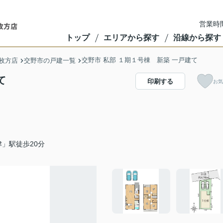
営業時間
トップ
エリアから探す
沿線から探す
交野市 私部 １期１号棟 新築 一戸建て
枚方店
交野市の戸建一覧
て
印刷する
お気
」駅徒歩20分