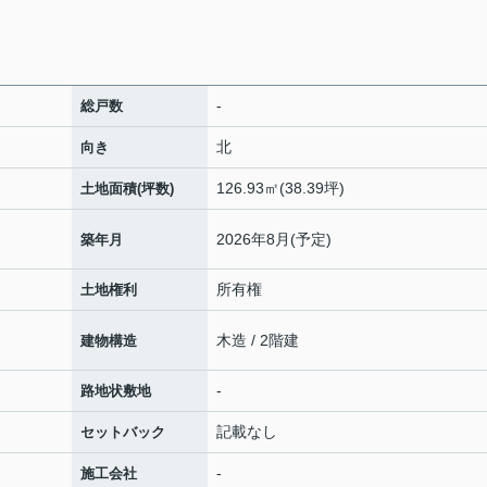
-
総戸数
北
向き
126.93㎡(38.39坪)
土地面積(坪数)
2026年8月(予定)
築年月
所有権
土地権利
木造 / 2階建
建物構造
-
路地状敷地
記載なし
セットバック
-
施工会社