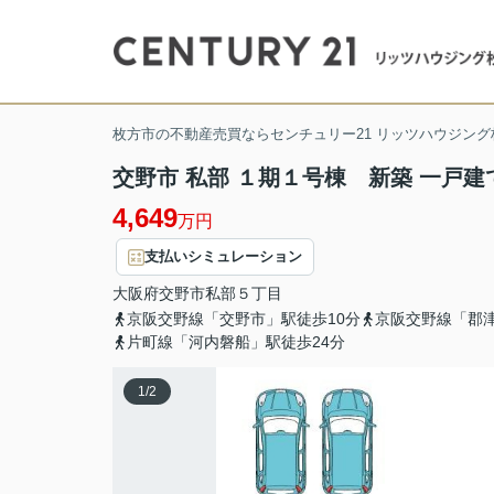
枚方市の不動産売買ならセンチュリー21 リッツハウジング
交野市 私部 １期１号棟 新築 一戸建
4,649
万円
支払いシミュレーション
大阪府
交野市
私部
５丁目
京阪交野線「交野市」駅徒歩10分
京阪交野線「郡津
片町線「河内磐船」駅徒歩24分
1
/
2