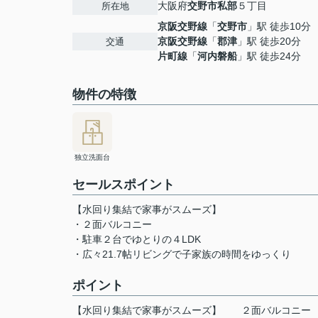
大阪府
交野市
私部
５丁目
所在地
京阪交野線
「
交野市
」駅 徒歩10分
京阪交野線
「
郡津
」駅 徒歩20分
交通
片町線
「
河内磐船
」駅 徒歩24分
物件の特徴
独立洗面台
セールスポイント
【水回り集結で家事がスムーズ】
・２面バルコニー
・駐車２台でゆとりの４LDK
・広々21.7帖リビングで子家族の時間をゆっくり
ポイント
【水回り集結で家事がスムーズ】
２面バルコニー