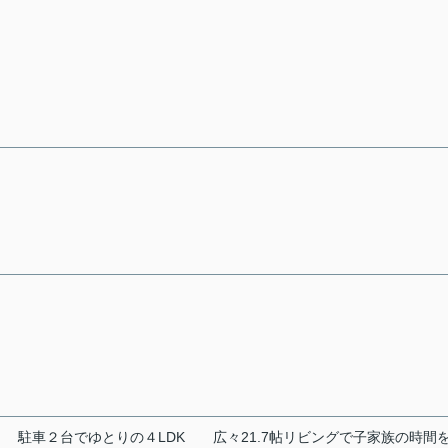
駐車２台でゆとりの４LDK
広々21.7帖リビングで子家族の時間