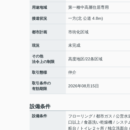
第一種中高層住居専用
用途地域
一方(北 公道 4.8m)
接道状況
市街化区域
都市計画
未完成
現況
その他
高度地区/22条区域
法令上の制限
仲介
取引態様
取引条件の
2026年08月15日
有効期限
設備条件
設備条件
フローリング / 都市ガス / 公営水道
口以上 / 食器洗い乾燥機 / システ
粧台 / トイレ２ヶ所 / 独立洗面台