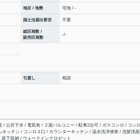
宅地 / -
地目 / 地勢
不要
国土法届出要否
総区画数 /
-/-
販売区画数
相談
引渡し
 / 公共下水 / 電気有 / ２面バルコニー / 駐車2台可 / ガスコンロ / コン
ムキッチン / コンロ３口 / カウンターキッチン / 温水洗浄便座 / 洗髪洗
 / 床下収納 / ウォークインクロゼット