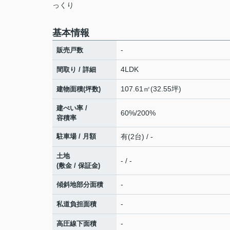
っくり
基本情報
-
販売戸数
4LDK
間取り / 詳細
107.61㎡(32.55坪)
建物面積(坪数)
建ぺい率 /
60%/200%
容積率
駐車場 / 月額
有(2台) / -
土地
- / -
(敷金 / 保証金)
-
傾斜地部分面積
-
私道負担面積
-
高圧線下面積