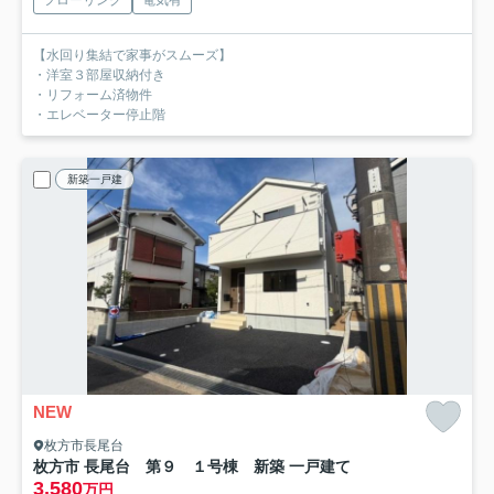
フローリング
電気有
【水回り集結で家事がスムーズ】
・洋室３部屋収納付き
・リフォーム済物件
・エレベーター停止階
新築一戸建
NEW
枚方市長尾台
枚方市 長尾台 第９ １号棟 新築 一戸建て
3,580
万円